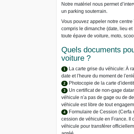
Notre matériel nous permet d’inter
un parking souterrain.
Vous pouvez appeler notre centre 
compris le dimanche (date, lieu e
toute épave de voiture, moto, scoote
Quels documents pou
voiture ?
La carte grise du véhicule: À ra
1
date et l'heure du moment de l'enlè
Photocopie de la carte d'identit
2
Un certificat de non-gage data
3
véhicule n'a pas de gage ou de det
véhicule est libre de tout engageme
Formulaire de Cession (Cerfa n°1
4
cession de véhicule en France. Il do
véhicule pour transférer officielle
agréé.