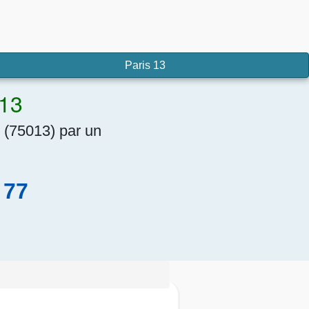
Paris 13
 13
 (75013) par un
 77