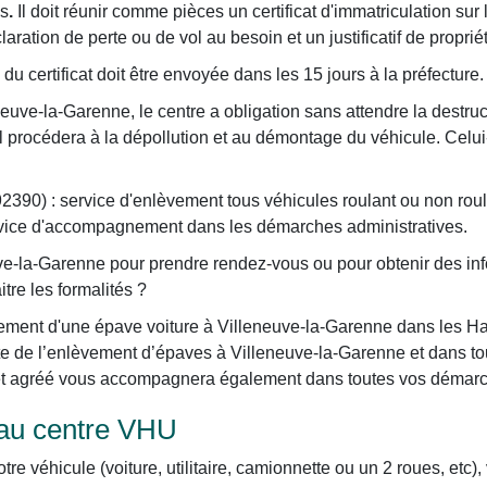
os
.
Il doit réunir comme pièces un certificat d'immatriculation su
aration de perte ou de vol au besoin et un justificatif de proprié
du certificat doit être envoyée dans les 15 jours à la préfecture.
euve-la-Garenne, le centre a obligation sans attendre la destruc
, il procédera à la dépollution et au démontage du véhicule. Celu
90) : service d'enlèvement tous véhicules roulant ou non roulant 
Service d'accompagnement dans les démarches administratives.
ve-la-Garenne pour prendre rendez-vous ou pour obtenir des i
tre les formalités ?
ement d'une épave voiture à Villeneuve-la-Garenne dans les Ha
te de l’enlèvement d’épaves à Villeneuve-la-Garenne et dans to
t et agréé vous accompagnera également dans toutes vos démarc
 au centre VHU
otre véhicule (voiture, utilitaire, camionnette ou un 2 roues, etc)