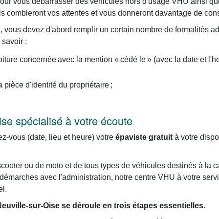
es pour vous débarrasser des véhicules hors d'usage VHU ainsi q
ils combleront vos attentes et vous donneront davantage de conse
 vous devez d'abord remplir un certain nombre de formalités adm
savoir :
voiture concernée avec la mention « cédé le » (avec la date et l'
pièce d'identité du propriétaire ;
ise spécialisé à votre écoute
z-vous (date, lieu et heure) votre
épaviste gratuit
à votre dispo
cooter ou de moto et de tous types de véhicules destinés à la 
 démarches avec l'administration, notre centre VHU à votre servi
nel.
uville-sur-Oise se déroule en trois étapes essentielles
.