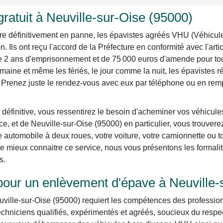
ratuit à Neuville-sur-Oise (95000)
re définitivement en panne, les épavistes agréés VHU (Véhicul
n. Ils ont reçu l'accord de la Préfecture en conformité avec l'art
de 2 ans d'emprisonnement et de 75 000 euros d'amende pour to
emaine et même les fériés, le jour comme la nuit, les épavistes r
. Prenez juste le rendez-vous avec eux par téléphone ou en remp
définitive, vous ressentirez le besoin d'acheminer vos véhicule
rance, et de Neuville-sur-Oise (95000) en particulier, vous trouve
re automobile à deux roues, votre voiture, votre camionnette ou
 mieux connaitre ce service, nous vous présentons les formalit
s.
pour un enlèvement d'épave à Neuville-
ville-sur-Oise (95000) requiert les compétences des professio
echniciens qualifiés, expérimentés et agréés, soucieux du respe