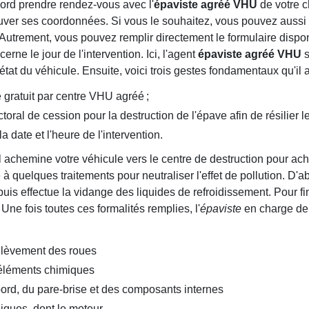
rd prendre rendez-vous avec l'
épaviste agréé VHU
de votre c
ouver ses coordonnées. Si vous le souhaitez, vous pouvez aussi
 Autrement, vous pouvez remplir directement le formulaire disponi
ne le jour de l'intervention. Ici, l'agent
épaviste agréé VHU
s
'état du véhicule. Ensuite, voici trois gestes fondamentaux qu'il 
gratuit par centre VHU agréé ;
ctoral de cession pour la destruction de l'épave afin de résilier l
a date et l'heure de l'intervention.
l achemine votre véhicule vers le centre de destruction pour ac
 à quelques traitements pour neutraliser l'effet de pollution. D'
uis effectue la vidange des liquides de refroidissement. Pour fini
. Une fois toutes ces formalités remplies, l'
épaviste
en charge de
enlèvement des roues
 éléments chimiques
rd, du pare-brise et des composants internes
iques, dont le moteur