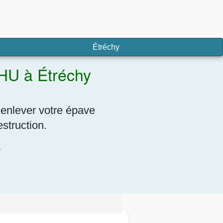
Étréchy
VHU à Étréchy
 enlever votre épave
struction.
7