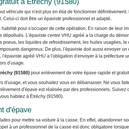
ratuit à Étréchy (91580)
véhicule qui n'est plus en état de fonctionner définitivement. P
. Celui-ci doit être un épaviste professionnel et adapté.
habilité pour s'occuper de cette opération. En raison de leur im
re dépollués. L'épaviste centre VHU agréé a la charge du démon
s pneus, les liquides de refroidissement, les huiles usagées, le c
omposants dangereux. De plus, l'épaviste doit aussi envoyer un c
in, l'épaviste agréé VHU a l'obligation d'envoyer à la préfecture 
hors d'usage.
tréchy (91580)
pour enlèvement de votre épave rapide et gratuit
s d'usage, et vous souhaitez vous en débarrasser. Ne vous faite
lèvement d'épave est réalisée par des professionnels. Suivez 
e vous habitez à Étréchy (91580).
t d'épave
aites pour mettre sa voiture à la casse. En effet, abandonner so
pel à un professionnel de la casse est donc obligatoire lorsque s