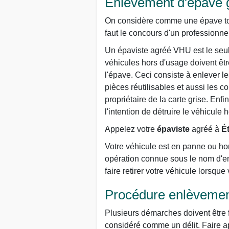
Enlèvement d'épave g
On considère comme une épave tout 
faut le concours d'un professionnel
Un épaviste agréé VHU est le seul 
véhicules hors d'usage doivent êt
l'épave. Ceci consiste à enlever le
pièces réutilisables et aussi les c
propriétaire de la carte grise. Enf
l'intention de détruire le véhicule 
Appelez votre
épaviste
agréé à
É
Votre véhicule est en panne ou hor
opération connue sous le nom d'en
faire retirer votre véhicule lorsqu
Procédure enlèvemen
Plusieurs démarches doivent être f
considéré comme un délit. Faire ap