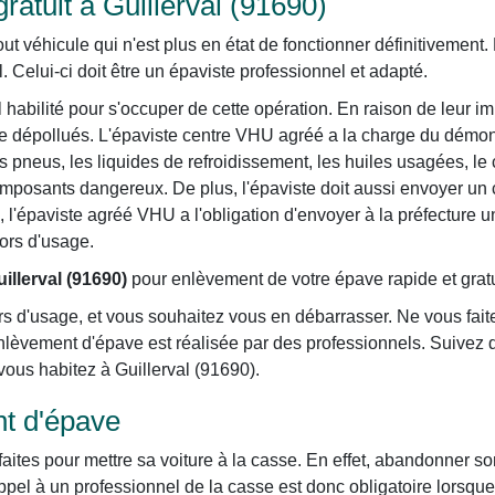
atuit à Guillerval (91690)
véhicule qui n'est plus en état de fonctionner définitivement. P
. Celui-ci doit être un épaviste professionnel et adapté.
habilité pour s'occuper de cette opération. En raison de leur im
re dépollués. L'épaviste centre VHU agréé a la charge du démon
s pneus, les liquides de refroidissement, les huiles usagées, le c
omposants dangereux. De plus, l'épaviste doit aussi envoyer un c
in, l'épaviste agréé VHU a l'obligation d'envoyer à la préfecture 
hors d'usage.
illerval (91690)
pour enlèvement de votre épave rapide et gratu
s d'usage, et vous souhaitez vous en débarrasser. Ne vous faite
lèvement d'épave est réalisée par des professionnels. Suivez 
 vous habitez à Guillerval (91690).
t d'épave
aites pour mettre sa voiture à la casse. En effet, abandonner so
pel à un professionnel de la casse est donc obligatoire lorsque s