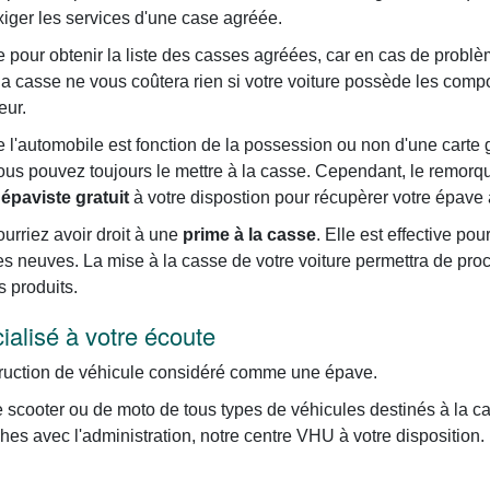
'exiger les services d'une case agréée.
pour obtenir la liste des casses agréées, car en cas de problème
 la casse ne vous coûtera rien si votre voiture possède les com
eur.
l'automobile est fonction de la possession ou non d'une carte gris
vous pouvez toujours le mettre à la casse. Cependant, le remor
e
épaviste gratuit
à votre dispostion pour récupèrer votre épave à
rriez avoir droit à une
prime à la casse
. Elle est effective po
res neuves. La mise à la casse de votre voiture permettra de pro
s produits.
cialisé à votre écoute
truction de véhicule considéré comme une épave.
e scooter ou de moto de tous types de véhicules destinés à la c
es avec l'administration, notre centre VHU à votre disposition. 