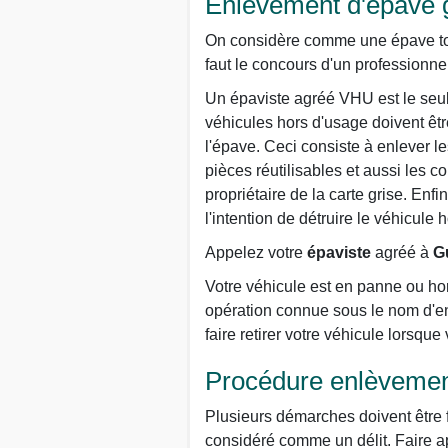
Enlèvement d'épave gr
On considère comme une épave tout 
faut le concours d'un professionnel
Un épaviste agréé VHU est le seul 
véhicules hors d'usage doivent êt
l'épave. Ceci consiste à enlever le
pièces réutilisables et aussi les c
propriétaire de la carte grise. Enf
l'intention de détruire le véhicule 
Appelez votre
épaviste
agréé à
Gu
Votre véhicule est en panne ou hor
opération connue sous le nom d'en
faire retirer votre véhicule lorsque
Procédure enlèvemen
Plusieurs démarches doivent être f
considéré comme un délit. Faire ap