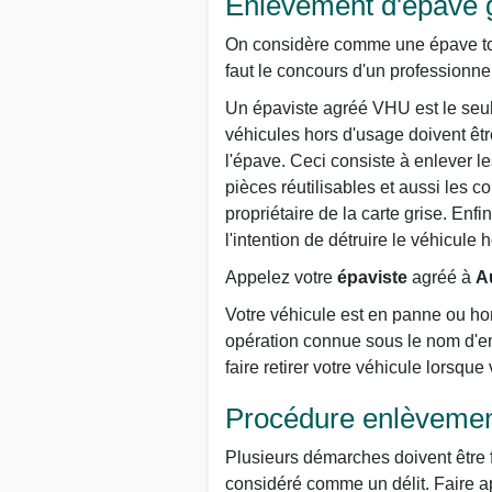
Enlèvement d'épave g
On considère comme une épave tout 
faut le concours d'un professionnel
Un épaviste agréé VHU est le seul 
véhicules hors d'usage doivent êt
l'épave. Ceci consiste à enlever le
pièces réutilisables et aussi les c
propriétaire de la carte grise. Enf
l'intention de détruire le véhicule 
Appelez votre
épaviste
agréé à
A
Votre véhicule est en panne ou hor
opération connue sous le nom d'en
faire retirer votre véhicule lorsqu
Procédure enlèvemen
Plusieurs démarches doivent être f
considéré comme un délit. Faire ap