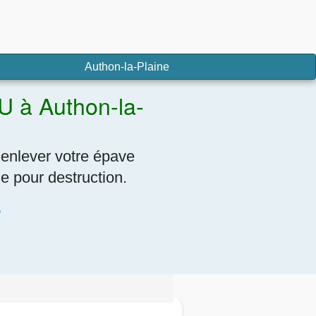
Authon-la-Plaine
U à Authon-la-
 enlever votre épave
e pour destruction.
7