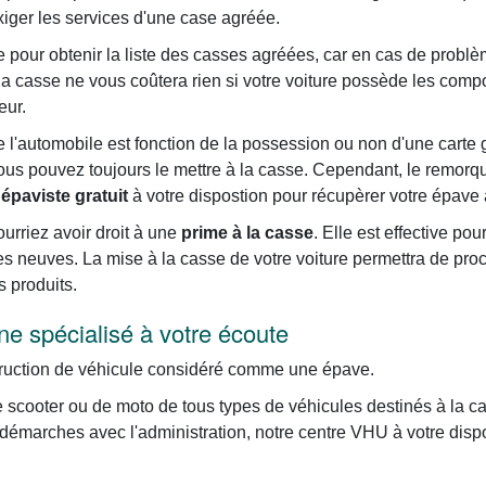
'exiger les services d'une case agréée.
pour obtenir la liste des casses agréées, car en cas de problème
 la casse ne vous coûtera rien si votre voiture possède les com
eur.
l'automobile est fonction de la possession ou non d'une carte gris
vous pouvez toujours le mettre à la casse. Cependant, le remor
e
épaviste gratuit
à votre dispostion pour récupèrer votre épave 
rriez avoir droit à une
prime à la casse
. Elle est effective po
res neuves. La mise à la casse de votre voiture permettra de pro
s produits.
ne spécialisé à votre écoute
truction de véhicule considéré comme une épave.
e scooter ou de moto de tous types de véhicules destinés à la 
démarches avec l'administration, notre centre VHU à votre dispos