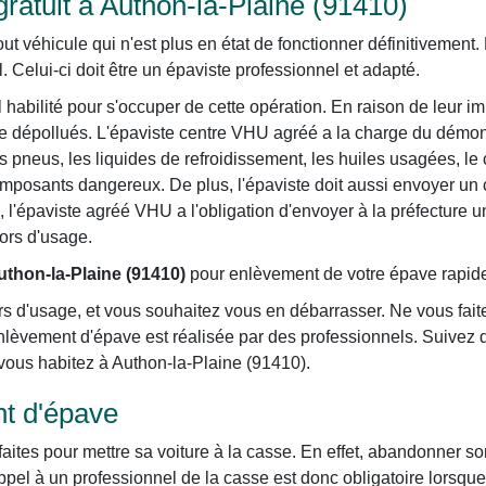
ratuit à Authon-la-Plaine (91410)
véhicule qui n'est plus en état de fonctionner définitivement. P
. Celui-ci doit être un épaviste professionnel et adapté.
habilité pour s'occuper de cette opération. En raison de leur im
re dépollués. L'épaviste centre VHU agréé a la charge du démon
s pneus, les liquides de refroidissement, les huiles usagées, le c
omposants dangereux. De plus, l'épaviste doit aussi envoyer un c
in, l'épaviste agréé VHU a l'obligation d'envoyer à la préfecture 
hors d'usage.
uthon-la-Plaine (91410)
pour enlèvement de votre épave rapide 
s d'usage, et vous souhaitez vous en débarrasser. Ne vous faite
lèvement d'épave est réalisée par des professionnels. Suivez 
e vous habitez à Authon-la-Plaine (91410).
t d'épave
aites pour mettre sa voiture à la casse. En effet, abandonner so
pel à un professionnel de la casse est donc obligatoire lorsque s