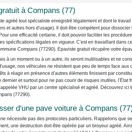
gratuit à Compans (77)
agréé tout spécialiste enregistré légalement et dont le travail 
ers et autres hors d'usage). Il doit être compétent pour dissoci
 Pour une efficacité certaine, il doit pouvoir faciliter les procéd
s spécifications légales en vigueur. C'est en travaillant dans
 commune Compans (77290). Epaviste gratuit récupère votre épa
is à un moment ou à un autre, ils seront inutilisables et ne con
 d'usage, nos véhicules ne résistent que peu de temps face aux d
ts à réagir en présence d'autres éléments finissent par constit
dernier et surtout pour ne pas courir de risques inutiles, l'État
appelée VHU par un centre spécialisé et agréé. Découvrez ici tou
ompans (77290).
ser d'une pave voiture à Compans (77
e nécessite pas des protocoles particuliers. Rappelons que selon
nt, une destruction doit être opérée par un broyeur agréé. Ain