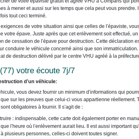
her de votre épaviste gratuit et agréé VHU à Compans qui porter
es à mener et aussi sur les temps que cela peut vous prendre. I
fois tout ceci terminé.
exigences de votre situation ainsi que celles de l'épaviste, vou
e votre épave. Juste après que cet enlèvement soit effectué, un
on de cessation de l'épave pour destruction. Cette déclaration es
our conduire le véhicule concerné ainsi que son immatriculation. 
cat de destruction délivré par le centre VHU agréé à la préfectur
77) votre écoute 7j/7
struction d'un véhicule:
éhicule, vous devez fournir un minimum d'informations qui pourron
i que sur les preuves que celui-ci vous appartienne réellement. 
nt obligatoires à fournir. Il s'agit de :
truire : indispensable, cette carte doit également porter en manu
i que l'heure où l'enlèvement aurait lieu. Il est aussi important qu
t à plusieurs personnes, celles-ci doivent toutes signer.