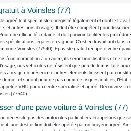
atuit à Voinsles (77)
agréé tout spécialiste enregistré légalement et dont le travail 
ers et autres hors d'usage). Il doit être compétent pour dissoci
 Pour une efficacité certaine, il doit pouvoir faciliter les procéd
s spécifications légales en vigueur. C'est en travaillant dans
commune Voinsles (77540). Epaviste gratuit récupère votre épav
is à un moment ou à un autre, ils seront inutilisables et ne con
 d'usage, nos véhicules ne résistent que peu de temps face aux d
ts à réagir en présence d'autres éléments finissent par constit
dernier et surtout pour ne pas courir de risques inutiles, l'État
appelée VHU par un centre spécialisé et agréé. Découvrez ici tou
nsles (77540).
er d'une pave voiture à Voinsles (77)
e nécessite pas des protocoles particuliers. Rappelons que selon
nt, une destruction doit être opérée par un broyeur agréé. Ain