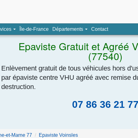
pave, épaviste agréé
vices
Île-de-France
Départements
Contact
Navigation
Epaviste Gratuit et Agréé 
(77540)
Enlèvement gratuit de tous véhicules hors d'u
par épaviste centre VHU agréé avec remise du 
destruction.
07 86 36 21 7
ne-et-Marne 77
Epaviste Voinsles