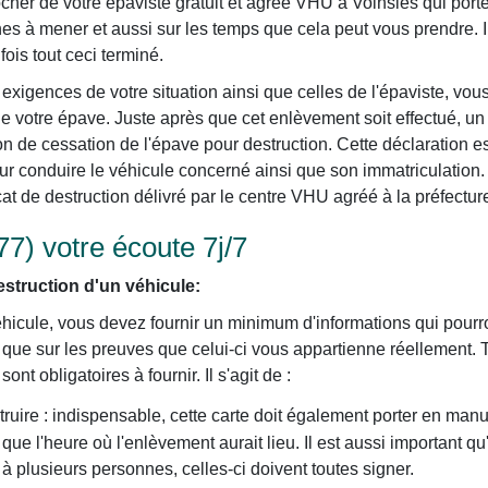
er de votre épaviste gratuit et agréé VHU à Voinsles qui porter
es à mener et aussi sur les temps que cela peut vous prendre. I
fois tout ceci terminé.
exigences de votre situation ainsi que celles de l'épaviste, vou
e votre épave. Juste après que cet enlèvement soit effectué, un
on de cessation de l'épave pour destruction. Cette déclaration es
our conduire le véhicule concerné ainsi que son immatriculation. 
cat de destruction délivré par le centre VHU agréé à la préfectur
77) votre écoute 7j/7
struction d'un véhicule:
éhicule, vous devez fournir un minimum d'informations qui pourron
i que sur les preuves que celui-ci vous appartienne réellement. 
nt obligatoires à fournir. Il s'agit de :
truire : indispensable, cette carte doit également porter en manu
i que l'heure où l'enlèvement aurait lieu. Il est aussi important qu
t à plusieurs personnes, celles-ci doivent toutes signer.