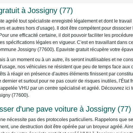
ratuit à Jossigny (77)
agréé tout spécialiste enregistré légalement et dont le travail 
ers et autres hors d'usage). Il doit être compétent pour dissoci
 Pour une efficacité certaine, il doit pouvoir faciliter les procéd
s spécifications légales en vigueur. C'est en travaillant dans
commune Jossigny (77600). Epaviste gratuit récupère votre épav
is à un moment ou à un autre, ils seront inutilisables et ne con
 d'usage, nos véhicules ne résistent que peu de temps face aux d
ts à réagir en présence d'autres éléments finissent par constit
dernier et surtout pour ne pas courir de risques inutiles, l'État
appelée VHU par un centre spécialisé et agréé. Découvrez ici tou
signy (77600).
er d'une pave voiture à Jossigny (77)
e nécessite pas des protocoles particuliers. Rappelons que selon
nt, une destruction doit être opérée par un broyeur agréé. Ain