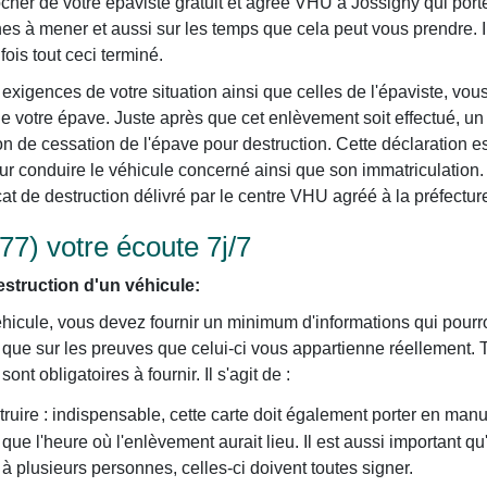
er de votre épaviste gratuit et agréé VHU à Jossigny qui porter
es à mener et aussi sur les temps que cela peut vous prendre. I
fois tout ceci terminé.
exigences de votre situation ainsi que celles de l'épaviste, vou
e votre épave. Juste après que cet enlèvement soit effectué, un
on de cessation de l'épave pour destruction. Cette déclaration es
our conduire le véhicule concerné ainsi que son immatriculation. 
cat de destruction délivré par le centre VHU agréé à la préfectur
77) votre écoute 7j/7
struction d'un véhicule:
éhicule, vous devez fournir un minimum d'informations qui pourron
i que sur les preuves que celui-ci vous appartienne réellement. 
nt obligatoires à fournir. Il s'agit de :
truire : indispensable, cette carte doit également porter en manu
i que l'heure où l'enlèvement aurait lieu. Il est aussi important qu
t à plusieurs personnes, celles-ci doivent toutes signer.