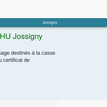
Jossigny
VHU Jossigny
sage destinés à la casse
certificat de
7