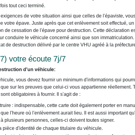
fois tout ceci terminé.
exigences de votre situation ainsi que celles de l'épaviste, vou
e votre épave. Juste après que cet enlèvement soit effectué, un
on de cessation de l'épave pour destruction. Cette déclaration es
our conduire le véhicule concerné ainsi que son immatriculation. 
cat de destruction délivré par le centre VHU agréé à la préfectur
7) votre écoute 7j/7
struction d'un véhicule:
éhicule, vous devez fournir un minimum d'informations qui pourron
i que sur les preuves que celui-ci vous appartienne réellement. 
nt obligatoires à fournir. Il s'agit de :
truire : indispensable, cette carte doit également porter en manu
i que l'heure où l'enlèvement aurait lieu. Il est aussi important qu
t à plusieurs personnes, celles-ci doivent toutes signer.
pièce d'identité de chaque titulaire du véhicule.