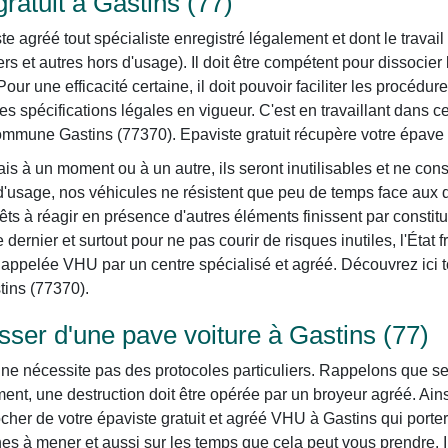
ratuit à Gastins (77)
agréé tout spécialiste enregistré légalement et dont le travail 
ers et autres hors d'usage). Il doit être compétent pour dissoci
 Pour une efficacité certaine, il doit pouvoir faciliter les procéd
s spécifications légales en vigueur. C'est en travaillant dans
commune Gastins (77370). Epaviste gratuit récupère votre épave
is à un moment ou à un autre, ils seront inutilisables et ne con
 d'usage, nos véhicules ne résistent que peu de temps face aux d
ts à réagir en présence d'autres éléments finissent par constit
dernier et surtout pour ne pas courir de risques inutiles, l'État
appelée VHU par un centre spécialisé et agréé. Découvrez ici tou
tins (77370).
er d'une pave voiture à Gastins (77)
e nécessite pas des protocoles particuliers. Rappelons que selon
nt, une destruction doit être opérée par un broyeur agréé. Ain
er de votre épaviste gratuit et agréé VHU à Gastins qui portera
es à mener et aussi sur les temps que cela peut vous prendre. I