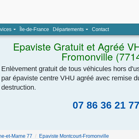
pave, épaviste agréé
vices
Île-de-France
Départements
Contact
Navigation
Epaviste Gratuit et Agréé V
Fromonville (771
Enlèvement gratuit de tous véhicules hors d'u
par épaviste centre VHU agréé avec remise du 
destruction.
07 86 36 21 7
ne-et-Marne 77
Epaviste Montcourt-Fromonville