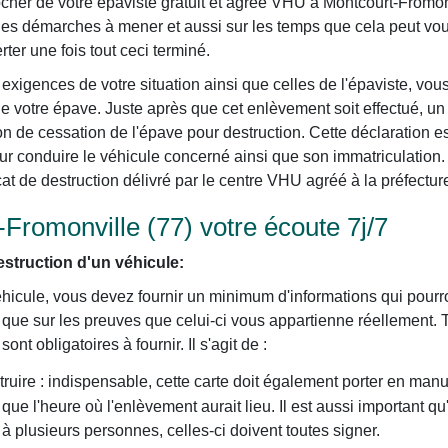
her de votre épaviste gratuit et agréé VHU à Montcourt-Fromonvi
les démarches à mener et aussi sur les temps que cela peut vous
rter une fois tout ceci terminé.
exigences de votre situation ainsi que celles de l'épaviste, vou
e votre épave. Juste après que cet enlèvement soit effectué, un
on de cessation de l'épave pour destruction. Cette déclaration es
our conduire le véhicule concerné ainsi que son immatriculation. 
cat de destruction délivré par le centre VHU agréé à la préfectur
Fromonville (77) votre écoute 7j/7
struction d'un véhicule:
éhicule, vous devez fournir un minimum d'informations qui pourron
i que sur les preuves que celui-ci vous appartienne réellement. 
nt obligatoires à fournir. Il s'agit de :
truire : indispensable, cette carte doit également porter en manu
i que l'heure où l'enlèvement aurait lieu. Il est aussi important qu
t à plusieurs personnes, celles-ci doivent toutes signer.