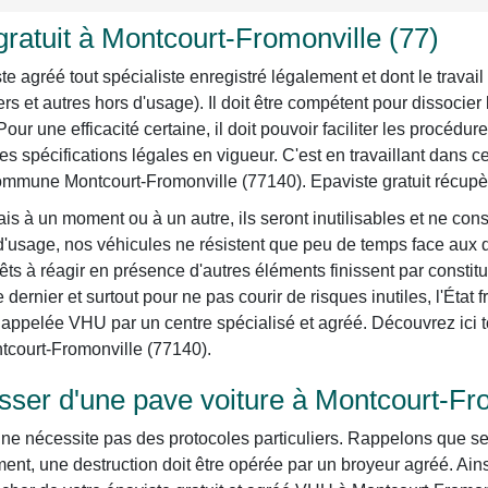
ratuit à Montcourt-Fromonville (77)
agréé tout spécialiste enregistré légalement et dont le travail 
ers et autres hors d'usage). Il doit être compétent pour dissoci
 Pour une efficacité certaine, il doit pouvoir faciliter les procéd
s spécifications légales en vigueur. C'est en travaillant dans
commune Montcourt-Fromonville (77140). Epaviste gratuit récupè
is à un moment ou à un autre, ils seront inutilisables et ne con
 d'usage, nos véhicules ne résistent que peu de temps face aux d
ts à réagir en présence d'autres éléments finissent par constit
dernier et surtout pour ne pas courir de risques inutiles, l'État
appelée VHU par un centre spécialisé et agréé. Découvrez ici tou
ntcourt-Fromonville (77140).
er d'une pave voiture à Montcourt-Fro
e nécessite pas des protocoles particuliers. Rappelons que selon
nt, une destruction doit être opérée par un broyeur agréé. Ain