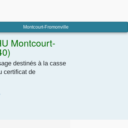
Montcourt-Fromonville
HU Montcourt-
40)
sage destinés à la casse
certificat de
7