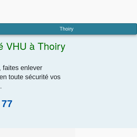
Thoiry
éé VHU à Thoiry
 faites enlever
en toute sécurité vos
.
 77