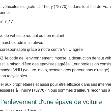
éhicules est gratuit à Thoiry (78770) et dans tout l'Ile-de-Fra
ionnel.
é 7 j/ 7
t
e de véhicule roulant ou non roulant
arches administratives
écoresponsable grâce à notre centre VHU agréé
62, le code de l'environnement impose la destruction de tout vé
est la raison d'être des épavistes agréés. Leur profession consis
es VHU (voiture, moto, scooter, gros porteur hors d'usage). Ils
 non recyclables.
er aux propriétaires et aussi pour être efficace dans ses interve
cessaires
à Thoiry (78770)
. Nous sommes d'ailleurs reconnus à 
'enlèvement d'une épave de voiture
re à la casse à Thoiry ?