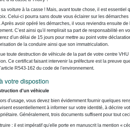
sa voiture à la casse ! Mais, avant toute chose, il est essentie
oix. Celui-ci pourra sans doute vous éclairer sur les démarches
et. Après avoir opéré les démarches, il vous reviendra ensuite de
ement. C'est ainsi qu'il remplirait sa part de responsabilité en 
erez d'un délai de 15 jours pour mettre au point votre déclaratio
orisation de la conduire ainsi que son immatriculation.
que toute destruction de véhicule de la part de votre centre VHU
ion. Ce certificat faisant intervenir la préfecture est la preuve qu
 l'article R543-162 du code de l'environnement.
à votre dispostion
ruction d'un véhicule
e hors d'usage, vous devez bien évidemment fournir quelques re
ent essentiellement à informer sur votre identité, à décrire vot
riétaire. Généralement, trois documents suffisent pour tout ceci.
ruire : il est impératif qu'elle porte en manuscrit la mention « céd