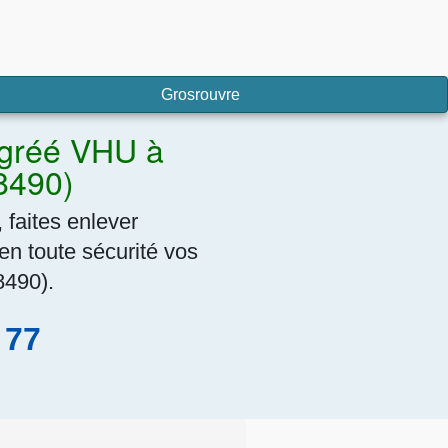
Grosrouvre
Agréé VHU à
8490)
 faites enlever
en toute sécurité vos
8490).
 77