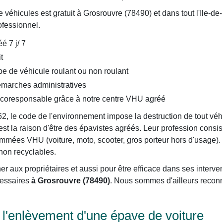
éhicules est gratuit à Grosrouvre (78490) et dans tout l'Ile-de
ofessionnel.
é 7 j/ 7
t
e de véhicule roulant ou non roulant
arches administratives
écoresponsable grâce à notre centre VHU agréé
62, le code de l'environnement impose la destruction de tout vé
est la raison d'être des épavistes agréés. Leur profession consis
es VHU (voiture, moto, scooter, gros porteur hors d'usage). Ils
 non recyclables.
er aux propriétaires et aussi pour être efficace dans ses interve
cessaires
à Grosrouvre (78490)
. Nous sommes d'ailleurs reconn
'enlèvement d'une épave de voiture