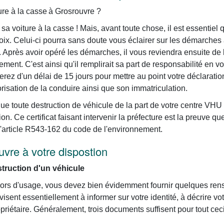
ure à la casse à Grosrouvre ?
sa voiture à la casse ! Mais, avant toute chose, il est essentie
oix. Celui-ci pourra sans doute vous éclairer sur les démarches
et. Après avoir opéré les démarches, il vous reviendra ensuite de
ement. C'est ainsi qu'il remplirait sa part de responsabilité en 
erez d'un délai de 15 jours pour mettre au point votre déclaratio
orisation de la conduire ainsi que son immatriculation.
que toute destruction de véhicule de la part de votre centre VHU
ion. Ce certificat faisant intervenir la préfecture est la preuve qu
 l'article R543-162 du code de l'environnement.
uvre à votre dispostion
ruction d'un véhicule
e hors d'usage, vous devez bien évidemment fournir quelques re
ent essentiellement à informer sur votre identité, à décrire vot
riétaire. Généralement, trois documents suffisent pour tout ceci.