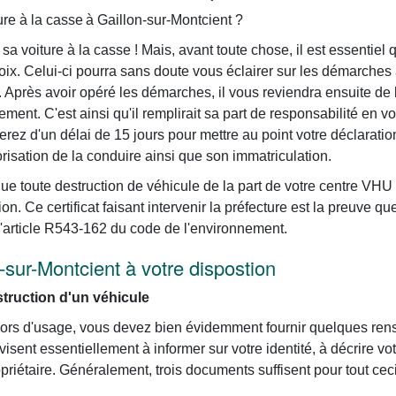
re à la casse à Gaillon-sur-Montcient ?
sa voiture à la casse ! Mais, avant toute chose, il est essentie
oix. Celui-ci pourra sans doute vous éclairer sur les démarches
et. Après avoir opéré les démarches, il vous reviendra ensuite de
ement. C'est ainsi qu'il remplirait sa part de responsabilité en 
erez d'un délai de 15 jours pour mettre au point votre déclaratio
orisation de la conduire ainsi que son immatriculation.
que toute destruction de véhicule de la part de votre centre VHU
ion. Ce certificat faisant intervenir la préfecture est la preuve qu
 l'article R543-162 du code de l'environnement.
n-sur-Montcient à votre dispostion
ruction d'un véhicule
e hors d'usage, vous devez bien évidemment fournir quelques re
ent essentiellement à informer sur votre identité, à décrire vot
riétaire. Généralement, trois documents suffisent pour tout ceci.